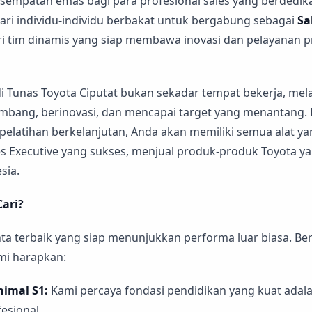
patan emas bagi para profesional sales yang berdedikas
ri individu-individu berbakat untuk bergabung sebagai
Sa
ri tim dinamis yang siap membawa inovasi dan pelayanan 
di Tunas Toyota Ciputat bukan sekadar tempat bekerja, me
mbang, berinovasi, dan mencapai target yang menantang
 pelatihan berkelanjutan, Anda akan memiliki semua alat y
s Executive yang sukses, menjual produk-produk Toyota yan
sia.
Cari?
ta terbaik yang siap menunjukkan performa luar biasa. Ber
ami harapkan:
nimal S1:
Kami percaya fondasi pendidikan yang kuat adala
esional.