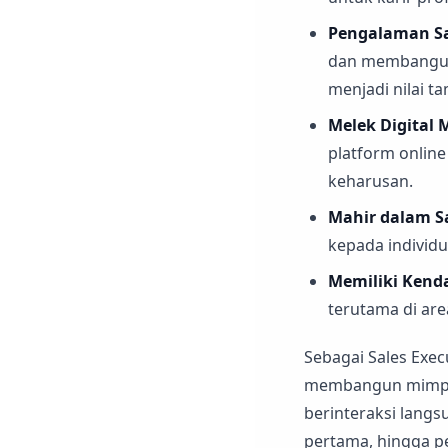
Pengalaman Sa
dan membangun 
menjadi nilai t
Melek Digital 
platform onlin
keharusan.
Mahir dalam Sa
kepada individ
Memiliki Kenda
terutama di are
Sebagai Sales Exec
membangun mimpi 
berinteraksi langs
pertama, hingga p