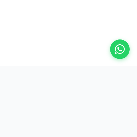
LOKASI
Jl. Dewi Sartika No.187, Cipayung, Kec.
Ciputat, Kota Tangerang Selatan, Banten
15411