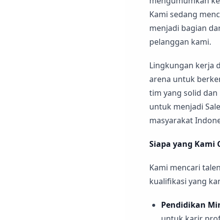
mengumumkan kesem
Kami sedang menca
menjadi bagian da
pelanggan kami.
Lingkungan kerja 
arena untuk berke
tim yang solid dan
untuk menjadi Sale
masyarakat Indone
Siapa yang Kami 
Kami mencari talen
kualifikasi yang k
Pendidikan Mi
untuk karir prof