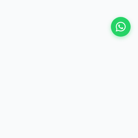
Dealer resmi Toyota terpercaya di Ciputat. Melayani
penjualan Cash, Kredit, dan Tukar Tambah dengan
pelayanan prima.