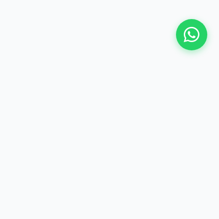
LOKASI
Jl. Dewi Sartika No.187, Cipayung, Kec.
Ciputat, Kota Tangerang Selatan, Banten
15411
Tangerang Selatan, Banten
Lihat di Peta