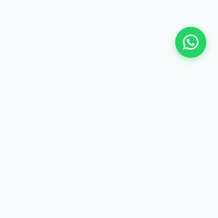
Dealer resmi Toyota terpercaya di Ciputat. Melayani
penjualan Cash, Kredit, dan Tukar Tambah dengan
pelayanan prima.