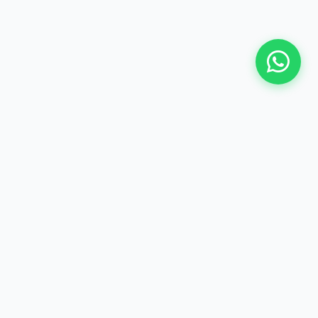
Dealer resmi Toyota terpercaya di Ciputat. Melayani
penjualan Cash, Kredit, dan Tukar Tambah dengan
pelayanan prima.